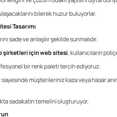
nelliğini ve çözüm odaklı yapısını dijital düny
ulaşacaklarını bilerek huzur buluyorlar.
itesi Tasarımı
larını sade ve anlaşılır şekilde sunmalıdır.
 şirketleri için web sitesi
, kullanıcıların poli
fesyonel bir renk paleti tercih ediyoruz.
z sayesinde müşterileriniz kaza veya hasar anı
lıkta sadakatin temelini oluşturuyor.
urun