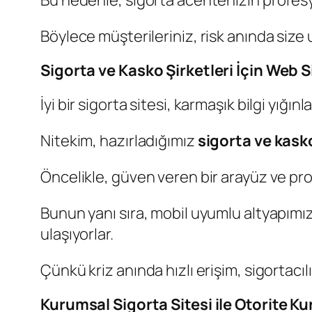
Bu nedenle, sigorta acentenizin profesyo
Böylece müşterileriniz, risk anında size 
Sigorta ve Kasko Şirketleri İçin Web S
İyi bir sigorta sitesi, karmaşık bilgi yığın
Nitekim, hazırladığımız
sigorta ve kasko
Öncelikle, güven veren bir arayüz ve pro
Bunun yanı sıra, mobil uyumlu altyapımı
ulaşıyorlar.
Çünkü kriz anında hızlı erişim, sigortacı
Kurumsal Sigorta Sitesi ile Otorite K