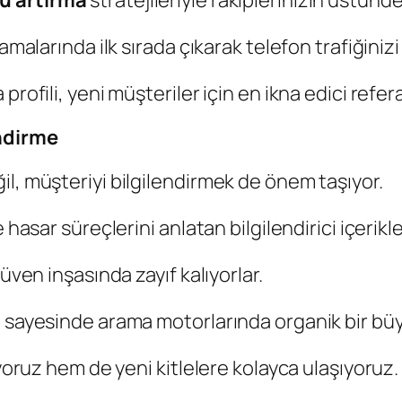
ü artırma
stratejileriyle rakiplerinizin üstünd
amalarında ilk sırada çıkarak telefon trafiğinizi
rofili, yeni müşteriler için en ikna edici refera
endirme
l, müşteriyi bilgilendirmek de önem taşıyor.
 hasar süreçlerini anlatan bilgilendirici içerikl
üven inşasında zayıf kalıyorlar.
iz sayesinde arama motorlarında organik bir b
ıyoruz hem de yeni kitlelere kolayca ulaşıyoruz.