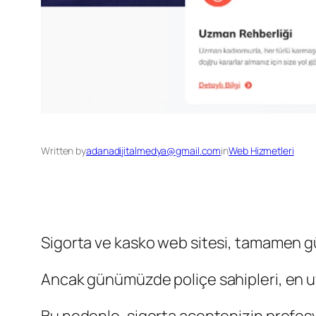
Written by
adanadijitalmedya@gmail.com
in
Web Hizmetleri
Sigorta ve kasko web sitesi, tamamen gü
Ancak günümüzde poliçe sahipleri, en uyg