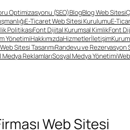
ru Optimizasyonu (SEO)
Blog
Blog Web Sitesi
Ç
ışmanlığı
E-Ticaret Web Sitesi Kurulumu
E-Tica
lik Politikası
Font Dijital Kurumsal Kimlik
Font Di
m Yönetimi
Hakkımızda
Hizmetler
İletişim
Kurums
Web Sitesi Tasarımı
Randevu ve Rezervasyon 
l Medya Reklamları
Sosyal Medya Yönetimi
Web
Firması Web Sitesi