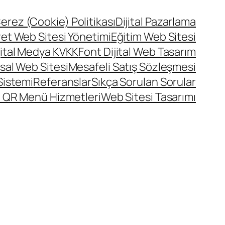
erez (Cookie) Politikası
Dijital Pazarlama
ret Web Sitesi Yönetimi
Eğitim Web Sitesi
jital Medya KVKK
Font Dijital Web Tasarım
al Web Sitesi
Mesafeli Satış Sözleşmesi
Sistemi
Referanslar
Sıkça Sorulan Sorular
 QR Menü Hizmetleri
Web Sitesi Tasarımı