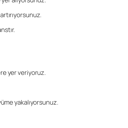
e yer alıyorsunuz.
 artırıyorsunuz.
nstır.
ere yer veriyoruz.
üyüme yakalıyorsunuz.