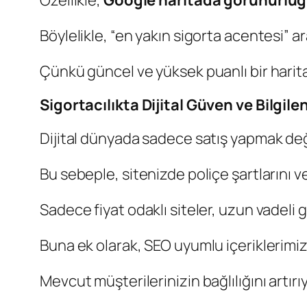
Özellikle,
Google haritada görünürlüğ
Böylelikle, “en yakın sigorta acentesi” ar
Çünkü güncel ve yüksek puanlı bir harita p
Sigortacılıkta Dijital Güven ve Bilgil
Dijital dünyada sadece satış yapmak deği
Bu sebeple, sitenizde poliçe şartlarını ve
Sadece fiyat odaklı siteler, uzun vadeli g
Buna ek olarak, SEO uyumlu içeriklerim
Mevcut müşterilerinizin bağlılığını artır