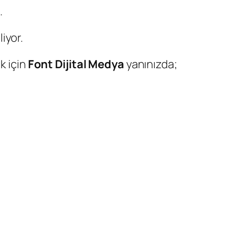
.
iyor.
k için
Font Dijital Medya
yanınızda;