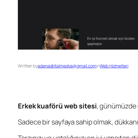
Written by
adanadijitalmedya@gmail.com
in
Web Hizmetleri
Erkek kuaförü web sitesi
, günümüzde m
Sadece bir sayfaya sahip olmak, dükkanı 