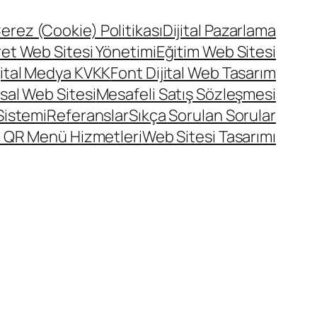
erez (Cookie) Politikası
Dijital Pazarlama
ret Web Sitesi Yönetimi
Eğitim Web Sitesi
jital Medya KVKK
Font Dijital Web Tasarım
al Web Sitesi
Mesafeli Satış Sözleşmesi
Sistemi
Referanslar
Sıkça Sorulan Sorular
 QR Menü Hizmetleri
Web Sitesi Tasarımı