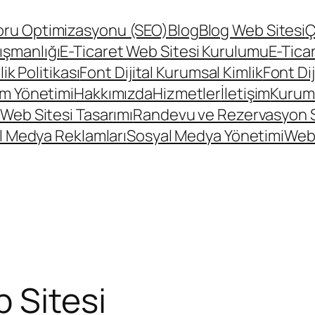
ru Optimizasyonu (SEO)
Blog
Blog Web Sitesi
Ç
ışmanlığı
E-Ticaret Web Sitesi Kurulumu
E-Tica
lik Politikası
Font Dijital Kurumsal Kimlik
Font Di
m Yönetimi
Hakkımızda
Hizmetler
İletişim
Kurums
Web Sitesi Tasarımı
Randevu ve Rezervasyon 
l Medya Reklamları
Sosyal Medya Yönetimi
Web
 Sitesi