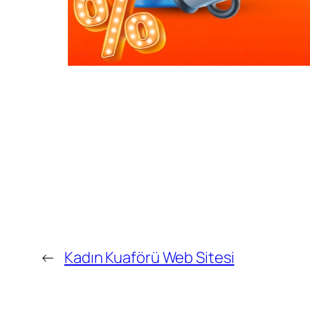
←
Kadın Kuaförü Web Sitesi