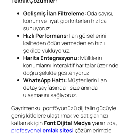
Teknik Çözümler:
Gelişmiş İlan Filtreleme:
Oda sayısı,
konum ve fiyat gibi kriterleri hızlıca
sunuyoruz.
Hızlı Performans:
İlan görsellerini
kaliteden ödün vermeden en hızlı
şekilde yüklüyoruz.
Harita Entegrasyonu:
Mülklerin
konumlarını interaktif haritalar üzerinde
doğru şekilde gösteriyoruz.
WhatsApp Hattı:
Müşterilerin ilan
detay sayfasından size anında
ulaşmasını sağlıyoruz.
Gayrimenkul portföyünüzü dijitalin gücüyle
geniş kitlelere ulaştırmak ve satışlarınızı
katlamak için
Font Dijital Medya
yanınızda;
profesyonel
emlak sitesi
çözümlerimizle