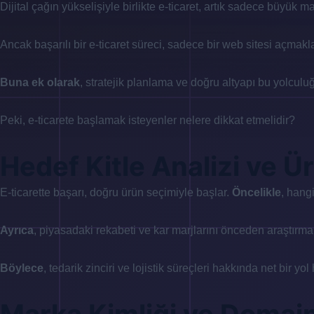
Dijital çağın yükselişiyle birlikte e-ticaret, artık sadece büyük 
Ancak başarılı bir e-ticaret süreci, sadece bir web sitesi açmak
Buna ek olarak
, stratejik planlama ve doğru altyapı bu yolculuğ
Peki, e-ticarete başlamak isteyenler nelere dikkat etmelidir?
Hedef Kitle Analizi ve Ü
E-ticarette başarı, doğru ürün seçimiyle başlar.
Öncelikle
, hang
Ayrıca
, piyasadaki rekabeti ve kar marjlarını önceden araştırma
Böylece
, tedarik zinciri ve lojistik süreçleri hakkında net bir yol 