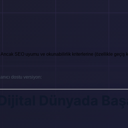
. Ancak SEO uyumu ve okunabilirlik kriterlerine (özellikle geçiş k
lanıcı dostu versiyon:
Dijital Dünyada Başa