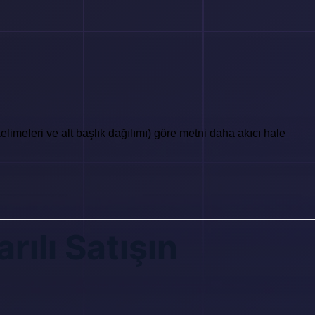
elimeleri ve alt başlık dağılımı) göre metni daha akıcı hale
rılı Satışın