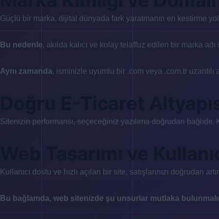
Marka Kimliği ve Domai
Güçlü bir marka, dijital dünyada fark yaratmanın en kestirme yol
Bu nedenle
, akılda kalıcı ve kolay telaffuz edilen bir marka adı
Aynı zamanda
, isminizle uyumlu bir .com veya .com.tr uzantılı a
Doğru E-Ticaret Altyapıs
Sitenizin performansı, seçeceğiniz yazılıma doğrudan bağlıdır. 
Web Tasarımı ve Kullanı
Kullanıcı dostu ve hızlı açılan bir site, satışlarınızı doğrudan artırı
Bu bağlamda, web sitenizde şu unsurlar mutlaka bulunmalıd