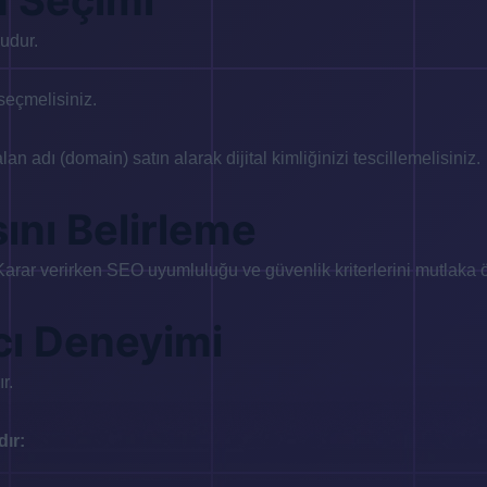
n Seçimi
udur.
 seçmelisiniz.
lan adı (domain) satın alarak dijital kimliğinizi tescillemelisiniz.
ını Belirleme
Karar verirken SEO uyumluluğu ve güvenlik kriterlerini mutlaka ö
cı Deneyimi
r.
ır: