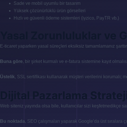
Sade ve mobil uyumlu bir tasarım
Yüksek çözünürlüklü ürün görselleri
Hızlı ve güvenli ödeme sistemleri (iyzico, PayTR vb.)
Yasal Zorunluluklar ve 
E-ticaret yaparken yasal süreçleri eksiksiz tamamlamanız şarttır
Buna göre
, bir şirket kurmalı ve e-fatura sistemine kayıt olmalıs
Üstelik
, SSL sertifikası kullanarak müşteri verilerini korumalı; m
Dijital Pazarlama Stratej
Web siteniz yayında olsa bile, kullanıcılar sizi keşfetmedikçe s
Bu noktada
, SEO çalışmaları yaparak Google’da üst sıralara ç