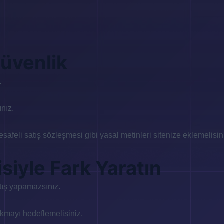
Güvenlik
.
ınız.
esafeli satış sözleşmesi gibi yasal metinleri sitenize eklemelisin
isiyle Fark Yaratın
atış yapamazsınız.
ıkmayı hedeflemelisiniz.