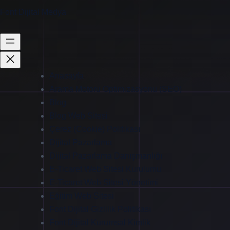
Font Dijital Medya
Anasayfa
Arama Motoru Optimizasyonu (SEO)
Blog
Blog Web Sitesi
Çerez (Cookie) Politikası
Dijital Pazarlama
Dijital Pazarlama Danışmanlığı
E-Ticaret Web Sitesi Kurulumu
E-Ticaret Web Sitesi Yönetimi
Eğitim Web Sitesi
Font Dijital Gizlilik Politikası
Font Dijital Kurumsal Kimlik