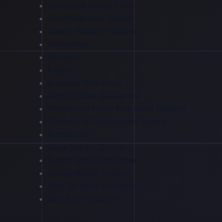
Font Dijital Medya KVKK
Font Dijital Web Tasarım
Google Reklam Yönetimi
Hakkımızda
Hizmetler
İletişim
Kurumsal Web Sitesi
Mesafeli Satış Sözleşmesi
Profesyonel Haber Web Sitesi Tasarımı
Randevu ve Rezervasyon Sistemi
Referanslar
Sıkça Sorulan Sorular
Sosyal Medya Reklamları
Sosyal Medya Yönetimi
Web QR Menü Hizmetleri
Web Sitesi Tasarımı