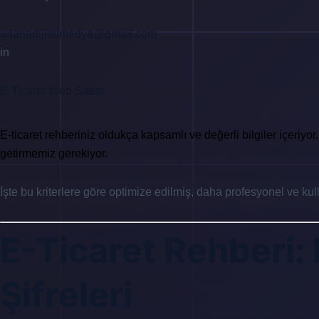
adanadijitalmedya@gmail.com
in
E-Ticaret Web Sitesi
E-ticaret rehberiniz oldukça kapsamlı ve değerli bilgiler içeriyor
getirmemiz gerekiyor.
İşte bu kriterlere göre optimize edilmiş, daha profesyonel ve kul
E-Ticaret Rehberi: 
Şifreleri