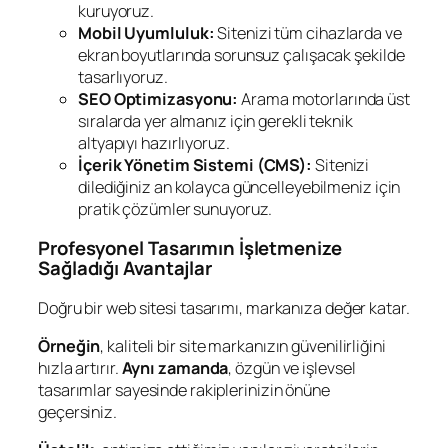
kuruyoruz.
Mobil Uyumluluk:
Sitenizi tüm cihazlarda ve
ekran boyutlarında sorunsuz çalışacak şekilde
tasarlıyoruz.
SEO Optimizasyonu:
Arama motorlarında üst
sıralarda yer almanız için gerekli teknik
altyapıyı hazırlıyoruz.
İçerik Yönetim Sistemi (CMS):
Sitenizi
dilediğiniz an kolayca güncelleyebilmeniz için
pratik çözümler sunuyoruz.
Profesyonel Tasarımın İşletmenize
Sağladığı Avantajlar
Doğru bir web sitesi tasarımı, markanıza değer katar.
Örneğin
, kaliteli bir site markanızın güvenilirliğini
hızla artırır.
Aynı zamanda
, özgün ve işlevsel
tasarımlar sayesinde rakiplerinizin önüne
geçersiniz.