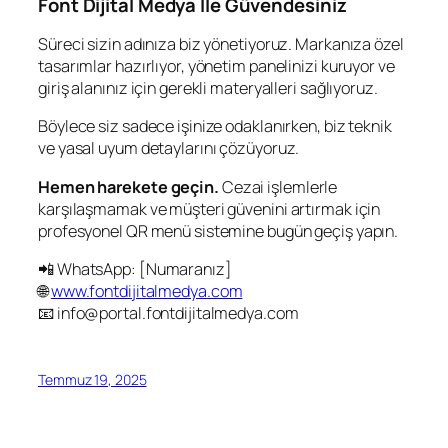
Font Dijital Medya İle Güvendesiniz
Süreci sizin adınıza biz yönetiyoruz. Markanıza özel
tasarımlar hazırlıyor, yönetim panelinizi kuruyor ve
giriş alanınız için gerekli materyalleri sağlıyoruz.
Böylece siz sadece işinize odaklanırken, biz teknik
ve yasal uyum detaylarını çözüyoruz.
Hemen harekete geçin.
Cezai işlemlerle
karşılaşmamak ve müşteri güvenini artırmak için
profesyonel QR menü sistemine bugün geçiş yapın.
📲 WhatsApp: [Numaranız]
🌐
www.fontdijitalmedya.com
📧 info@portal.fontdijitalmedya.com
Temmuz 19, 2025