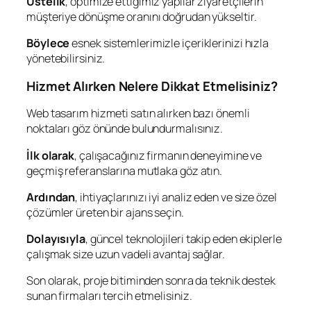
Üstelik
, optimize ettiğimiz yapılar ziyaretçilerin
müşteriye dönüşme oranını doğrudan yükseltir.
Böylece
esnek sistemlerimizle içeriklerinizi hızla
yönetebilirsiniz.
Hizmet Alırken Nelere Dikkat Etmelisiniz?
Web tasarım hizmeti satın alırken bazı önemli
noktaları göz önünde bulundurmalısınız.
İlk olarak
, çalışacağınız firmanın deneyimine ve
geçmiş referanslarına mutlaka göz atın.
Ardından
, ihtiyaçlarınızı iyi analiz eden ve size özel
çözümler üreten bir ajans seçin.
Dolayısıyla
, güncel teknolojileri takip eden ekiplerle
çalışmak size uzun vadeli avantaj sağlar.
Son olarak, proje bitiminden sonra da teknik destek
sunan firmaları tercih etmelisiniz.