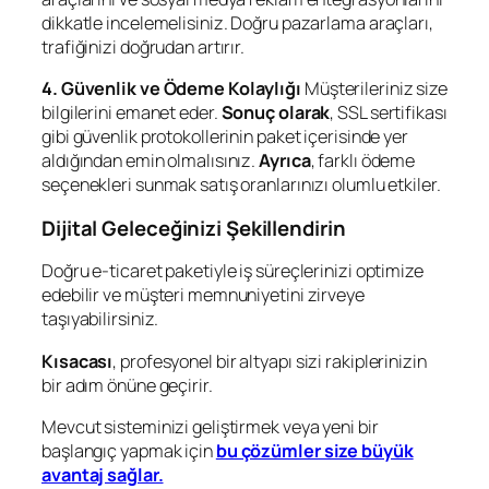
dikkatle incelemelisiniz. Doğru pazarlama araçları,
trafiğinizi doğrudan artırır.
4. Güvenlik ve Ödeme Kolaylığı
Müşterileriniz size
bilgilerini emanet eder.
Sonuç olarak
, SSL sertifikası
gibi güvenlik protokollerinin paket içerisinde yer
aldığından emin olmalısınız.
Ayrıca
, farklı ödeme
seçenekleri sunmak satış oranlarınızı olumlu etkiler.
Dijital Geleceğinizi Şekillendirin
Doğru e-ticaret paketiyle iş süreçlerinizi optimize
edebilir ve müşteri memnuniyetini zirveye
taşıyabilirsiniz.
Kısacası
, profesyonel bir altyapı sizi rakiplerinizin
bir adım önüne geçirir.
Mevcut sisteminizi geliştirmek veya yeni bir
başlangıç yapmak için
bu çözümler size büyük
avantaj sağlar.