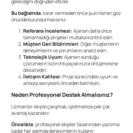
geleceğini doğrudan etkiler.
Bu bağlamda
, karar vermeden önce şu kriterleri göz
önünde bulundurmalısınız:
Referans İncelemesi:
Ajansın daha önce
tamamladığı projeleri mutlaka kontrol edin.
Müşteri Geri Bildirimleri:
Diğer müşterilerin
deneyimlerini ve yorumlarını analiz edin.
Teknolojik Uyum:
Ajansın sunduğu
çözümlerin sizin ihtiyaçlarınızla örtüşmesine
dikkat edin.
İletişim Kalitesi:
Proje sürecindeki uyum ve
anlayış seviyesini önceden belirleyin.
Neden Profesyonel Destek Almalısınız?
Uzman bir ekiple çalışmak, işletmenize pek çok
avantaj kazandırır.
Öncelikle
, profesyonel ekipler tasarımdan yazılıma
kadar her adımda deneyimlerini kullanır.