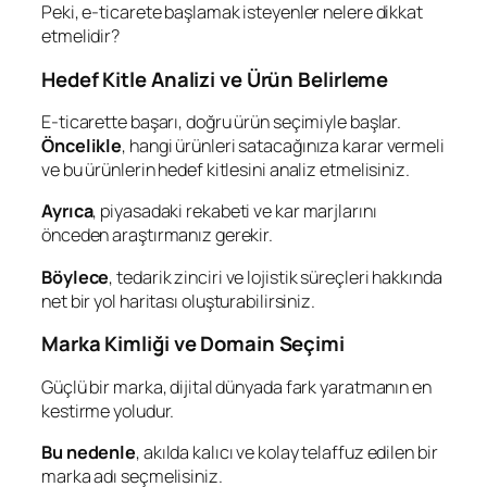
Peki, e-ticarete başlamak isteyenler nelere dikkat
etmelidir?
Hedef Kitle Analizi ve Ürün Belirleme
E-ticarette başarı, doğru ürün seçimiyle başlar.
Öncelikle
, hangi ürünleri satacağınıza karar vermeli
ve bu ürünlerin hedef kitlesini analiz etmelisiniz.
Ayrıca
, piyasadaki rekabeti ve kar marjlarını
önceden araştırmanız gerekir.
Böylece
, tedarik zinciri ve lojistik süreçleri hakkında
net bir yol haritası oluşturabilirsiniz.
Marka Kimliği ve Domain Seçimi
Güçlü bir marka, dijital dünyada fark yaratmanın en
kestirme yoludur.
Bu nedenle
, akılda kalıcı ve kolay telaffuz edilen bir
marka adı seçmelisiniz.