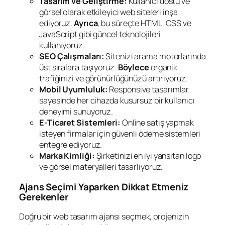
Tasarım ve Geliştirme:
Kullanıcı dostu ve
görsel olarak etkileyici web siteleri inşa
ediyoruz.
Ayrıca
, bu süreçte HTML, CSS ve
JavaScript gibi güncel teknolojileri
kullanıyoruz.
SEO Çalışmaları:
Sitenizi arama motorlarında
üst sıralara taşıyoruz.
Böylece
organik
trafiğinizi ve görünürlüğünüzü artırıyoruz.
Mobil Uyumluluk:
Responsive tasarımlar
sayesinde her cihazda kusursuz bir kullanıcı
deneyimi sunuyoruz.
E-Ticaret Sistemleri:
Online satış yapmak
isteyen firmalar için güvenli ödeme sistemleri
entegre ediyoruz.
Marka Kimliği:
Şirketinizi en iyi yansıtan logo
ve görsel materyalleri tasarlıyoruz.
Ajans Seçimi Yaparken Dikkat Etmeniz
Gerekenler
Doğru bir web tasarım ajansı seçmek, projenizin