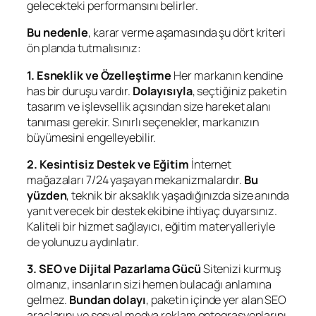
gelecekteki performansını belirler.
Bu nedenle
, karar verme aşamasında şu dört kriteri
ön planda tutmalısınız:
1. Esneklik ve Özelleştirme
Her markanın kendine
has bir duruşu vardır.
Dolayısıyla
, seçtiğiniz paketin
tasarım ve işlevsellik açısından size hareket alanı
tanıması gerekir. Sınırlı seçenekler, markanızın
büyümesini engelleyebilir.
2. Kesintisiz Destek ve Eğitim
İnternet
mağazaları 7/24 yaşayan mekanizmalardır.
Bu
yüzden
, teknik bir aksaklık yaşadığınızda size anında
yanıt verecek bir destek ekibine ihtiyaç duyarsınız.
Kaliteli bir hizmet sağlayıcı, eğitim materyalleriyle
de yolunuzu aydınlatır.
3. SEO ve Dijital Pazarlama Gücü
Sitenizi kurmuş
olmanız, insanların sizi hemen bulacağı anlamına
gelmez.
Bundan dolayı
, paketin içinde yer alan SEO
araçlarını ve sosyal medya reklam entegrasyonlarını