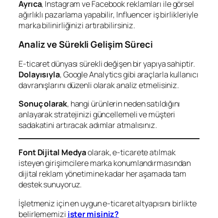
Ayrıca
, Instagram ve Facebook reklamları ile görsel
ağırlıklı pazarlama yapabilir, Influencer iş birlikleriyle
marka bilinirliğinizi artırabilirsiniz.
Analiz ve Sürekli Gelişim Süreci
E-ticaret dünyası sürekli değişen bir yapıya sahiptir.
Dolayısıyla
, Google Analytics gibi araçlarla kullanıcı
davranışlarını düzenli olarak analiz etmelisiniz.
Sonuç olarak
, hangi ürünlerin neden satıldığını
anlayarak stratejinizi güncellemeli ve müşteri
sadakatini artıracak adımlar atmalısınız.
Font Dijital Medya
olarak, e-ticarete atılmak
isteyen girişimcilere marka konumlandırmasından
dijital reklam yönetimine kadar her aşamada tam
destek sunuyoruz.
İşletmeniz için en uygun e-ticaret altyapısını birlikte
belirlememizi
ister misiniz?