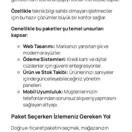
Özellikle
teknik bilgi sahibi olmayan işletmeciler
için bu hazır çözümler büyük bir konfor sağlar.
Genellikle bu paketler şu temel unsurları
kapsar:
Web Tasarımı:
Markanızı yansıtan şık ve
modern arayüzler.
Ödeme Sistemleri:
Kredi kartı ve dijital
cüzdanlar için güvenli entegrasyonlar.
Ürün ve Stok Takibi:
Ürünlerinizi saniyeler
içinde güncelleyebileceğiniz yönetim
panelleri.
Mobil Uyumluluk:
Müşterilerinizin
telefonlarından sorunsuz alışveriş yapmasını
sağlayan altyapı.
Paket Seçerken İzlemeniz Gereken Yol
Doğru e-ticaret paketini seçmek, mağazanızın